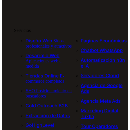
Servicios
Diseño Web
Páginas Económicas
Sitios
profesionales y atractivos
Chatbot WhatsApp
Desarrollo Web
Automatización n8n
Aplicaciones web a
e IA
medida
Servidores Cloud
Tiendas Online
E-
commerce completos
Agencia de Google
SEO
Ads
Posicionamiento en
buscadores
Agencia Meta Ads
Cold Outreach B2B
Marketing Digital
Extracción de Datos
Tuxtla
GoHighLevel
Tour Operadores