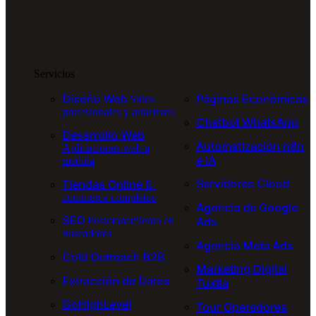
Servicios
Diseño Web
Páginas Económicas
Sitios
profesionales y atractivos
Chatbot WhatsApp
Desarrollo Web
Automatización n8n
Aplicaciones web a
e IA
medida
Servidores Cloud
Tiendas Online
E-
commerce completos
Agencia de Google
SEO
Ads
Posicionamiento en
buscadores
Agencia Meta Ads
Cold Outreach B2B
Marketing Digital
Extracción de Datos
Tuxtla
GoHighLevel
Tour Operadores