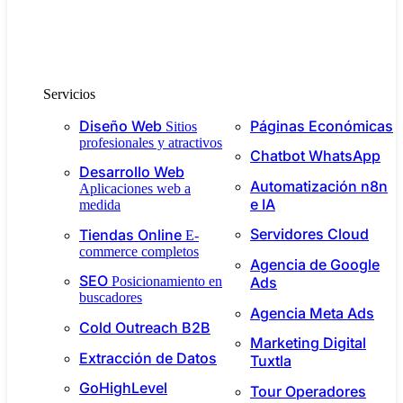
Servicios
Diseño Web
Páginas Económicas
Sitios
profesionales y atractivos
Chatbot WhatsApp
Desarrollo Web
Automatización n8n
Aplicaciones web a
e IA
medida
Servidores Cloud
Tiendas Online
E-
commerce completos
Agencia de Google
SEO
Ads
Posicionamiento en
buscadores
Agencia Meta Ads
Cold Outreach B2B
Marketing Digital
Extracción de Datos
Tuxtla
GoHighLevel
Tour Operadores