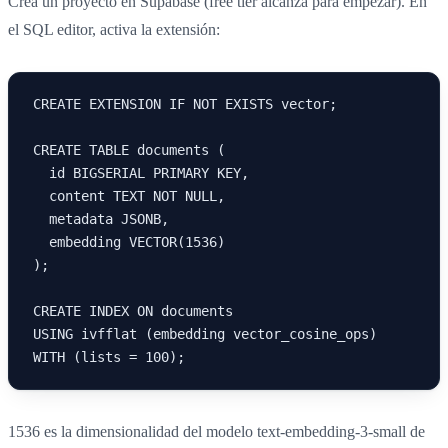
Crea un proyecto en Supabase (free tier alcanza para empezar). En
el SQL editor, activa la extensión:
CREATE EXTENSION IF NOT EXISTS vector;

CREATE TABLE documents (

  id BIGSERIAL PRIMARY KEY,

  content TEXT NOT NULL,

  metadata JSONB,

  embedding VECTOR(1536)

);

CREATE INDEX ON documents 

USING ivfflat (embedding vector_cosine_ops)

WITH (lists = 100);
1536 es la dimensionalidad del modelo text-embedding-3-small de