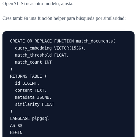
OpenAI. Si usas otro modelo, ajusta.
Crea también una función helper para búsqueda por similaridad:
CREATE OR REPLACE FUNCTION match_documents(

  query_embedding VECTOR(1536),

  match_threshold FLOAT,

  match_count INT

)

RETURNS TABLE (

  id BIGINT,

  content TEXT,

  metadata JSONB,

  similarity FLOAT

)

LANGUAGE plpgsql

AS $$

BEGIN
