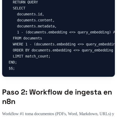
  RETURN QUERY

  SELECT 

    documents.id,

    documents.content,

    documents.metadata,

    1 - (documents.embedding <=> query_embedding) AS
  FROM documents

  WHERE 1 - (documents.embedding <=> query_embedding
  ORDER BY documents.embedding <=> query_embedding

  LIMIT match_count;

END;

$$;
Paso 2: Workflow de ingesta en
n8n
Workflow #1 toma documentos (PDFs, Word, Markdown, URLs) y